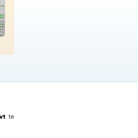
vt
te