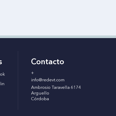
s
Contacto
+
ok
info@redevt.com
din
Ambrosio Taravella 6174
Arguello
Córdoba